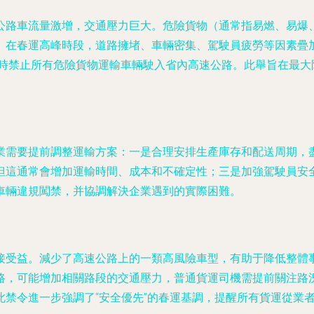
公路車流量激增，交通壓力巨大。危險貨物（通常指易燃、易爆
。在春運高峰時段，道路擁堵、車輛密集、駕駛員疲勞等因素疊
小時禁止所有危險貨物運輸車輛駛入省內高速公路。此舉旨在最
業需要提前調整運輸方案：一是合理安排生產庫存和配送周期，
但這通常會增加運輸時間、成本和不確定性；三是加強駕駛員安
車輛違規闖禁，并協調解決企業遇到的實際困難。
接受益。減少了高速公路上的一類高風險車型，有助于降低整體
路，可能增加相關路段的交通壓力，普通貨運司機需提前關注路
禁令進一步強調了“安全優先”的春運基調，提醒所有貨運從業