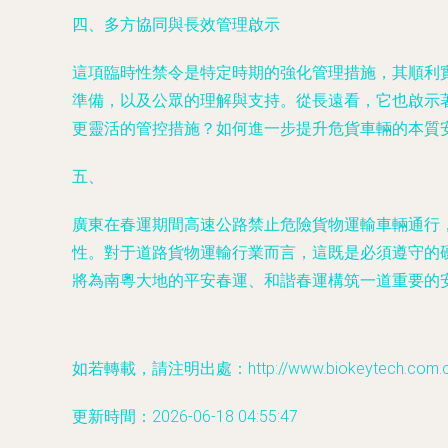
四、多方協同與長效管理啟示
這項臨時性禁令是特定時期的強化管理措施，其順利
準備，以及公眾的理解與支持。從長遠看，它也啟示
更靈活的管控措施？如何進一步提升危貨車輛的本質
五、
廣東在春運期間高速公路禁止危險貨物運輸車輛通行
性。對于道路貨物運輸行業而言，這既是必須遵守的
將為南粵大地的平安春運、和諧春運構筑一道重要的
如若轉載，請注明出處：http://www.biokeytech.com.cn/p
更新時間：2026-06-18 04:55:47