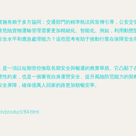
實施有賴于多方協同：交通部門的精準執法與宣傳引導，公安交
著危險貨物運輸管理需要更加精細化、智能化。例如，利用動態
安全水平和應急處理能力？這些思考有助于推動行業在保障安全
，是一項以短期管控換取長期安全與暢通的務實舉措。它凸顯了
硬性約束，也是一個審視自身運營安全、提升風險防范能力的契
安全屏障，確保億萬人回家的路更加順暢安寧。
roduct/84.html