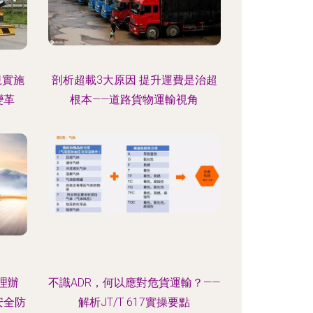
規實施
剖析超載3大原因 提升運費是治超
變革
根本——道路貨物運輸視角
理辦
不識ADR，何以應對危貨運輸？——
安全防
解析JT/T 617實操要點