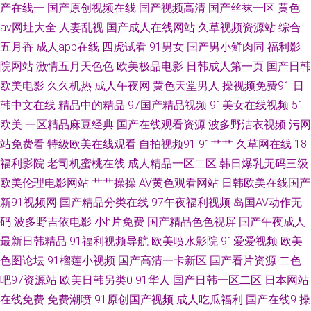
人 日韩福利社1区 91啦国产剧情 超碰人人干人人 韩国三级视频网站 免费看
产在线一
国产原创视频在线
国产视频高清
国产丝袜一区
黄色
av网址大全
人妻乱视
国产成人在线网站
久草视频资源站
综合
的黄色网子 亚洲不卡一二三 97伊人豆花 国产成人伊人 久草精品国产系列 日
五月香
成人app在线
四虎试看
91男女
国产男小鲜肉同
福利影
院网站
激情五月天色色
欧美极品电影
日韩成人第一页
国产日韩
本足交视频 亚洲狼人影院 91视频综合大全 超碰人草 国产原创自拍av 欧美人
欧美电影
久久机热
成人午夜网
黄色天堂男人
操视频免费91
日
韩中文在线
精品中的精品
97国产精品视频
91美女在线视频
51
成精品 五月丁香网站导航 91视频色中色 超碰操操日 精东A级 欧美性稚6一4
欧美
一区精品麻豆经典
国产在线观看资源
波多野洁衣视频
污网
天堂网国产 91抖淫 超碰人人爱人人 精品一区日韩 人人看人人摸97 午夜剧场
站免费看
特级欧美在线观看
自拍视频91
91艹艹
久草网在线
18
福利影院
老司机蜜桃在线
成人精品一区二区
韩日爆乳无码三级
www8 91视频国产网站 肏屄视频看看 国产片ww 免费观看肏屄 日韩美综合
欧美伦理电影网站
艹艹操操
AV黄色观看网站
日韩欧美在线国产
新91视频网
国产精品分类在线
97午夜福利视频
岛国AV动作无
亚洲另类文学 99热资源站在线 韩国午夜无码av 欧美专区中文 亚洲色情入口
码
波多野吉依电影
小h片免费
国产精品色色视屏
国产午夜成人
最新日韩精品
91福利视频导航
欧美喷水影院
91爱爱视频
欧美
91在线免费视频 大香蕉在九 九九豆花社区 人妖网址 性爱成人午夜 91每日更
色图论坛
91榴莲小视频
国产高清一卡新区
国产看片资源
二色
吧97资源站
欧美日韩另类0
91华人
国产日韩一区二区
日本网站
新 国产无套免费视频 欧美肏屄 无码超碰97 91大神3p 超碰少妇 激情色色网
在线免费
免费潮喷
91原创国产视频
成人吃瓜福利
国产在线9
操