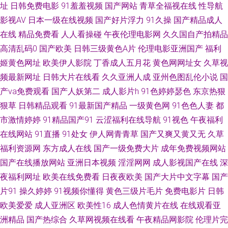
人人干 国产又爽又黄A片 欧美福利电影 91地址入口网页 东京熟无码TV 午夜
址
日韩免费电影
91羞羞视频
国产网站
青草全福视在线
性导航
影视AV
日本一级在线视频
国产好片浮力
91久操
国产精品成人
影院嗯啊嗯啊 俺去啦最新网站 久久不卡 日韩免费观看一级 制服丝袜做爱 俺
在线
精品免费看
人人看操碰
午夜伦理电影网
久久国自产拍精品
高清乱码0
国产欧美
日韩三级黄色A片
伦理电影亚洲国产
福利
来也俺去夜 另类专区亚洲 天天干天天干 91做爱官方网站 国产TS人妖另类 欧
姬黄色网址
欧美伊人影院
丁香成人五月花
黄色网网址女
久草视
频最新网址
日韩大片在线看
久久亚洲人成
亚州色图乱伦小说
国
美女同网站 午夜伦理影院 97超碰色情 国产宾馆美女在线 欧美一卡二卡 91国
产va免费观看
国产人妖第二
成人影片h
91色婷婷瑟色
东京热狠
狠草
日韩精品观看
91最新国产精品
一级黄色网
91色色人妻
都
精产品 极品户外露出 天天操网 91少妇热舞被操 岛国com 日韩老湿有码日韩
市激情婷婷
91精品国产91
云涩福利在线导航
91视色
午夜福利
99视频热播 亚洲另类图区88 www欧色 后入大屁股在线 日韩新片王网 91小
在线网站
91直播
91处女
伊人网青青草
国产又爽又黄又无
久草
福利资源网
东方成人在线
国产一级免费大片
成年免费视频网站
视频网站 国产精品掏空网 日本三级A片 91社在线 国产传媒三级 欧美卡不卡
国产在线播放网站
亚洲日本视频
淫淫网网
成人影视国产在线
深
夜福利网址
欧美在线免费看
日夜夜欧美
国产大片中文字幕
国产
午夜激情黄色 91中文永久 精品欧美性交 五月花成人在线观 AV淫海量导航 激
片91
操久婷婷
91视频你懂得
黄色三级片毛片
免费电影片
日韩
欧美爱爱
成人亚洲区
欧美性16
成人色情黄片在线
在线观看亚
情va 日韩精品免费看 91干逼网 豆花av网 免费观看91在线 午夜成人导航 99
洲精品
国产热综合
久草网视频在线看
午夜精品网影院
伦理片完