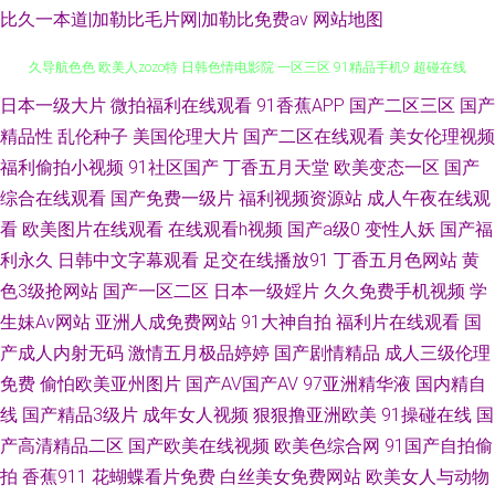
比久一本道|加勒比毛片网|加勒比免费av
网站地图
日本一级大片
微拍福利在线观看
91香蕉APP
国产二区三区
国产
91竹菊国产 久操超碰 91福利区 AV无码午夜激情 岛国a免费观看 国产色av 久
精品性
乱伦种子
美国伦理大片
国产二区在线观看
美女伦理视频
久导航色色 欧美人zozo特 日韩色情电影院 一区三区 91精品手机9 超碰在线
福利偷拍小视频
91社区国产
丁香五月天堂
欧美变态一区
国产
综合在线观看
国产免费一级片
福利视频资源站
成人午夜在线观
导航 国产福利社在线 黄色红杏网站 麻豆视屏 日韩欧美色色 午夜福利射喷水
看
欧美图片在线观看
在线观看h视频
国产a级0
变性人妖
国产福
利永久
日韩中文字幕观看
足交在线播放91
丁香五月色网站
黄
51福利航导 a级片毛片网站 国产不卡无马 黄色库存 蜜芽9啪啪视频 日韩AV
色3级抢网站
国产一区二区
日本一级婬片
久久免费手机视频
学
生妹Av网站
亚洲人成免费网站
91大神自拍
福利片在线观看
国
无码网址 亚洲春色另类 91入口免费 色图另类欧美 操草逼123 抖阴蜜桃 国产
产成人内射无码
激情五月极品婷婷
国产剧情精品
成人三级伦理
免费
偷怕欧美亚州图片
国产AV国产AV
97亚洲精华液
国内精自
在线骚货群p 老湿Ⅹ看 欧美小性爱 日美了片 香蕉影院午夜 2026天天肏 91香
线
国产精品3级片
成年女人视频
狠狠撸亚洲欧美
91操碰在线
国
蕉综合操网 超碰啪啪在线 国产三级在线观看 麻豆免费男女叉草 成人在线网
产高清精品二区
国产欧美在线视频
欧美色综合网
91国产自拍偷
拍
香蕉911
花蝴蝶看片免费
白丝美女免费网站
欧美女人与动物