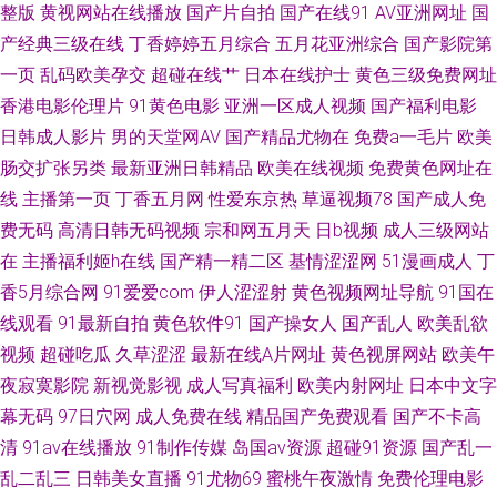
整版
黄视网站在线播放
国产片自拍
国产在线91
AV亚洲网址
国
超碰网 久草福利流水视频 午夜福利电影图片 操少妇综合网 另类专区欧美 婷
产经典三级在线
丁香婷婷五月综合
五月花亚洲综合
国产影院第
婷丁香五月导航 91在线天堂 国产久草视频导航 青青久久香蕉 超碰人妻91 欧
一页
乱码欧美孕交
超碰在线艹
日本在线护士
黄色三级免费网址
香港电影伦理片
91黄色电影
亚洲一区成人视频
国产福利电影
美成人AB 午夜资源男人网 www91海角 另类女同 四虎黄一级片 91午夜视频
日韩成人影片
男的天堂网AV
国产精品尤物在
免费a一毛片
欧美
肠交扩张另类
最新亚洲日韩精品
欧美在线视频
免费黄色网址在
极品人人 日韩免费观看视频 91国自在线播放 黄色色情 日韩性欧美 91污导航
线
主播第一页
丁香五月网
性爱东京热
草逼视频78
国产成人免
费无码
高清日韩无码视频
宗和网五月天
日b视频
成人三级网站
在
主播福利姬h在线
国产精一精二区
基情涩涩网
51漫画成人
丁
香5月综合网
91爱爱com
伊人涩涩射
黄色视频网址导航
91国在
线观看
91最新自拍
黄色软件91
国产操女人
国产乱人
欧美乱欲
视频
超碰吃瓜
久草涩涩
最新在线A片网址
黄色视屏网站
欧美午
夜寂寞影院
新视觉影视
成人写真福利
欧美内射网址
日本中文字
幕无码
97日穴网
成人免费在线
精品国产免费观看
国产不卡高
清
91av在线播放
91制作传媒
岛国av资源
超碰91资源
国产乱一
乱二乱三
日韩美女直播
91尤物69
蜜桃午夜激情
免费伦理电影