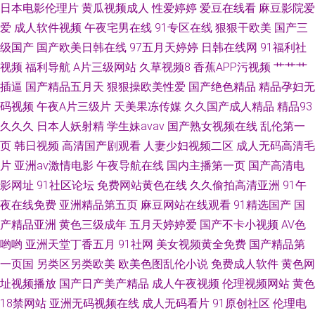
日本电影伦理片
黄瓜视频成人
性爱婷婷
爱豆在线看
麻豆影院爱
爱
成人软件视频
午夜宅男在线
91专区在线
狠狠干欧美
国产三
级国产
国产欧美日韩在线
97五月天婷婷
日韩在线网
91福利社
视频
福利导航
A片三级网站
久草视频8
香蕉APP污视频
艹艹艹
插逼
国产精品五月天
狠狠操欧美性爱
国产绝色精品
精品孕妇无
码视频
午夜A片三级片
天美果冻传媒
久久国产成人精品
精品93
久久久
日本人妖射精
学生妹avav
国产熟女视频在线
乱伦第一
页
韩日视频
高清国产剧观看
人妻少妇视频二区
成人无码高清毛
片
亚洲av激情电影
午夜导航在线
国内主播第一页
国产高清电
影网址
91社区论坛
免费网站黄色在线
久久偷拍高清亚洲
91午
夜在线免费
亚洲精品第五页
麻豆网站在线观看
91精选国产
国
产精品亚洲
黄色三级成年
五月天婷婷爱
国产不卡小视频
AV色
哟哟
亚洲天堂丁香五月
91社网
美女视频黄全免费
国产精品第
一页国
另类区另类欧美
欧美色图乱伦小说
免费成人软件
黄色网
址视频播放
国产日产美产精品
成人午夜视频
伦理视频网站
黄色
18禁网站
亚洲无码视频在线
成人无码看片
91原创社区
伦理电