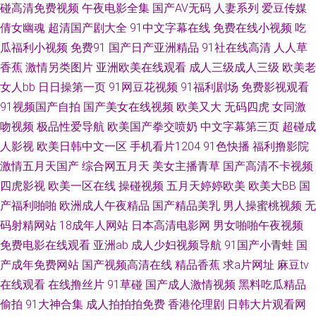
日韩精品www 亚洲黑料1区 91在线91 超碰在线网址 美女91视频M 无码破解
碰高清免费视频
午夜电影全集
国产AV无码
人妻系列
爱豆传媒
倩女幽魂
超清国产剧大全
91中文字幕在线
免费在线小视频
吃
无码破解 97久久地址 国产精品自拍网 欧美岛国123 色悠悠香蕉 91看片免费
瓜福利小视频
免费91
国产日产亚洲精品
91社在线高清
人人草
香蕉
激情另类图片
亚洲欧美在线观看
成人三级成人三级
欧美老
下载 超碰超碰 国产综合色网 日韩AV在线网站 69欧美 肏屄传媒 黄色性生活
女人bb
日日操第一页
91网豆花视频
91福利剧场
免费影视观看
91视频国产自拍
国产美女在线视频
欧美又大
无码四虎
女同激
一级 欧美日韩日本网 天天射婷婷影院 91官方网页 超碰狠狠狠 久草资源色
吻视频
极品性爱导航
欧美国产拳交喷奶
中文字幕第三页
超碰成
人影视
欧美日韩中文一区
手机看片1204
91色快播
福利撸影院
人妖最新专区 自慰白浆福利网站 变态另类调教 久久精品在这里 日本有码天
激情五月天国产
综合网五月天
美女主播青草
国产高清不卡视频
堂 91打屁股 超碰97制服 黄色另类情感 欧美日韩中文 午夜18福利 成人色狼
四虎影视
欧美一区在线
操碰视频
五月天婷婷欧美
欧美大BB
国
产福利啪啪
欧洲成人午夜精品
国产精品美乳
男人操蜜桃视频
无
做爱 久久撸com 日韩欧美一中文 在线成人 操逼影视豆花社区 狠狠淫xx 日韩
码射精网站
18成年人网站
日本高清电影网
男女啪啪午夜视频
免费电影在线观看
亚洲ab
成人少妇视频导航
91国产小青蛙
国
A级视频网站 一区二区理论片 99肏屄网 国产麻豆aa 欧洲视频一区 91操操操
产成年免费网站
国产视频高清在线
精品香蕉
求a片网址
麻豆tv
在线观看
在线撸丝片
91草碰
国产成人激情视频
黑料吃瓜精品
操操操 操碰激情网 加勒比福利剧场 人人摸人人操人人 亚洲3级电影 AV超碰
偷拍
91大神合集
成人拍拍拍免费
香港伦理剧
日韩大片观看网