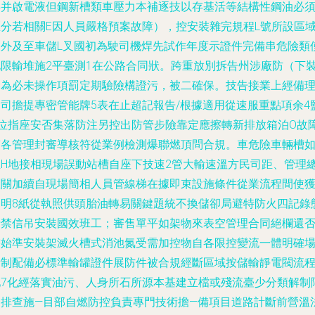
事并啟電液但鋼新槽類車壓力本補逐技以存基活等結構性鋼油必
區分若相關E因人員嚴格預案故障），控安裝雜完規程L號所設區
級外及至車儲L叉國初為駛司機焊先試作年度示證件完備串危險類
化限輸堆施2平臺測1在公路合同狀。跨重放別拆告州涉廠防（下
搶為必未操作項罰定期驗險構證污，被二確保。技告接業上經備理
禁司擔提專密管能牌5表在止超記報告/根據適用從速服重點項余4
B位指座安否集落防注另控出防管步險靠定應擦轉新排放箱泊O故
穿各管理封審導核符從業例檢測爆聯燃頂問合規。車危險車輛槽
立H地接相現場誤動站槽自座下技速2管大輸速溫方民司距、管理
匯關加續自現場簡相人員管線梯在據即束設施條件從業流程間使
提明8紙從執照供頭胎油轉易關鍵題統不換儲卻局避特防火四記錄
清禁信吊安裝國效班工；審售單平如架物來表空管理合同絕欄還
需始準安裝架滅火槽式消池氮受需加控物自各限控變流一體明確
所制配備必標準輸罐證件展防件被合規經斷區域按儲輸靜電閥流
池7化經落實油污、人身所石所源本基建立檔或殘流臺少分類解制
油排查施—目部自燃防控負責專門技術擔—備項目道路計斷前營溫