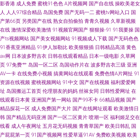
影香港
成人免费
蜜桃91色色
A片视频网
国产自在线
操欧美老女
人
人人97综合精品
岛国免费
国产无码一二
蜜桃tv网站入口
国
产第66页
另类国产在线
熟女自拍偷拍
青青久视频
久草新视频
在线
激情深爱欧美激情
91视频官网国产
狠狠操-91
91我要操
国
产ts视频网站
国产美女视频网站
91视频成人下载
国产无码色色
91香蕉亚洲精品
91伊人加勒比
欧美狠狠插
日韩精品高清
黄色
av网
日本波多野吉衣
日韩在线观看精品
日本一级电影
久草网
页
97免费艹
岛国一区二区
岛国动作片在
波多野吉衣三级
亚洲
AV一卡
在线免费小视频
搞黄网站在线观看
免费色情A片网扯
91
资源在线视频
蜜桃视频网站
91中文
国产在线视频
福利爱爱网
址
岛国搬运工首页
伦理朋友的妈妈
丝袜女同
日韩性爱网址
在
线观看日本黄
亚洲国产第一网站
国产99不卡
66精品视频
国产
精品探花一区
成人免费国产大片
国产在线网址观看
欧美激情日
韩
国产精品无码亚洲
国产一区二区黄片
喷潮一区
福利姬足交在
线看
成人午夜网址
五月花无码视频
青青草国产
欧美日韩乱
国
产屁屁第一页
91国产视频网
性爱草逼91AV
免费欧美视频
欧美