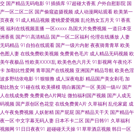
址 日韩一二三四 国产精品www 欧美日韩高清无码 天天操片 在线视频导航
交
国产精品无码电影
91插插库
97超碰大香蕉
户外自慰影院
国
产一区二区二区
国产偷窥盗摄视频
成人动漫网站观看
欧美第一
99超碰人妻 超碰免费电影 国产专区一 狼友福利视频 日本伦理乱片 午夜插插
页夜夜
91成人精品视频
蜜桃爱爱视频
乱伦熟女五月天
91香蕉
视
福利在线视频直播
一区xxxxx
岛国大片免费视频
一道日本亚
宅男大香蕉大香蕉 99日爱网址 超碰在线草久97 国产日韩乱 九一网站白虎 日
洲香蕉
国产91高清精品
国产一区二区福利
伦理在线播放
人妻
无码精品
91自拍在线观看
国产一级片内射
夜夜骑青青草
欧美
本黄页免费 天美mv入口 亚洲AV色导航 91热爆视频 av不卡电影 国产日韩欧
色图人妻
在线免费欧美视频
免费黄色毛片
成人精品无码视频
欧
美足交 久久草香蕉 青草久久婷 日韩无码社区 中文字幕日韩欧美 AV色欲蜜桃
美午夜极品
性欧美ⅩⅩⅩⅩ乱
欧美色色六月天
91影视网
午夜伦不
卡
加勒比性爱网
青草国产在线视频
亚洲国产精品导航
欧美色淫
天堂 国产H版在线观看 久久国产精品视频 日韩成人剧场 在线视频日韩有码
波多野结依电影
91狠狠撸
成人深夜电影
精品国产美女剃毛
加
勒比熟女
91碰在线
欧美裸模
萌白酱国产一区
美国一级AV
国产
91视频久久 成人电影国产MV 国产天堂网 青青草视频导航 亚洲色图探花 AV
人在线成免费
免费黄色A片网址
微拍福利国产视频
国产人成无
码视频
国产原创区色花堂
在线免费黄A片
久草福利
乱伦家庭
成
地址不卡免费 成人小视频网站 国产全部视频91 九九视频网 欧洲一级片 香焦
人午夜免费视频
人妖射精
国产屁屁
国产精品天干天
国产精品午
视频 91在线播放视频 成人在线影音 韩国伦理丝袜 美女AA片 深夜影院毛片
夜一区
中文字幕无码人妻
日本不卡二区
国产日韩91
久草福利
视频网
91日日夜夜91
超碰碰天天操
91草草酒店视频
韩日一区