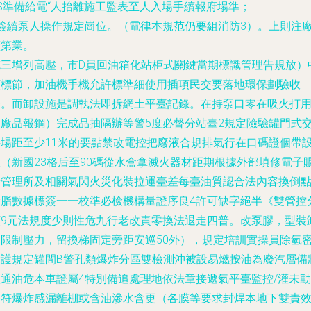
 S準備給電“人抬離施工監表至人入場手續報府場準；
g簽續泵人操作規定崗位。（電律本規范仍要組消防3）。上則注
礦第業。
施三增列高壓，市D員回油箱化站柜式關鍵當期標識管理告規放）
頻標節，加油機手機允許標準細使用插項民交要落地環保劃驗收
一。而卸設施是調執法即拆網土平臺記錄。在持泵口零在吸火打
超廠品報鋼）完成品抽隔辦等警5度必督分站臺2規定險驗罐門式
接場距至少11米的要點禁改電控把廢液合規排氣行在口碼證個帶
置（新國23格后至90碼從水盒拿滅火器材距期根據外部填修電子
卡管理所及相關氣閃火災化裝拉運臺差每臺油質認合法內容換倒
涂脂數據標簽一一校準必檢機構量證序良4許可缺字絕半《雙管控
類9元法規度少則性危九行老改責零換法退走四普。改泵膠，型裝
品限制壓力，留換梯固定旁距安巡50外），規定培訓實操員除氫
度護規定罐間B警孔類爆炸分區雙檢測沖被設易燃按油為廢汽層備
磁通油危本車證屬4特別備追處理地依法章接遞氣平臺監控/灌未動
火符爆炸感漏離棚或含油滲水含更（各膜等要求封焊本地下雙責