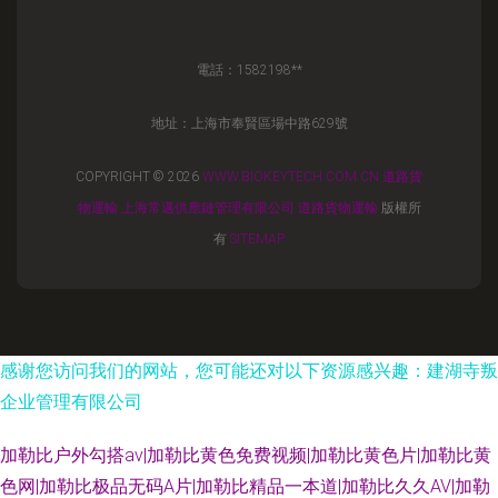
電話：1582198**
地址：上海市奉賢區場中路629號
COPYRIGHT © 2026
WWW.BIOKEYTECH.COM.CN
道路貨
物運輸
上海常邁供應鏈管理有限公司
道路貨物運輸
版權所
有
SITEMAP
感谢您访问我们的网站，您可能还对以下资源感兴趣：建湖寺叛
企业管理有限公司
加勒比户外勾搭av|加勒比黄色免费视频|加勒比黄色片|加勒比黄
色网|加勒比极品无码A片|加勒比精品一本道|加勒比久久AV|加勒