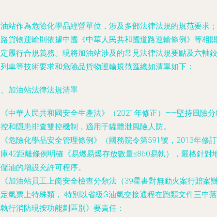
加油站作為危險化學品經營單位，涉及多部法律法規的規范要求
道路貨物運輸則依據中國《中華人民共和國道路運輸條例》等相
規定履行合規義務。現將加油站涉及的常見法律法規要點及六軸
接列車等技術要求和危險品貨物運輸規范匯總如清單如下：
一、加油站法律法規清單
. 《中華人民共和國安全生產法》（2021年修正）——堅持風險分
管控和隱患排查雙控機制，適用于罐體泄風險人防。
. 《危險化學品安全管理條例》（國務院令第591號，2013年修訂
庫42距離條例明確《易燃易爆存放數量≤860易執），嚴格針對
下儲油的增設充許可程序。
. 《加油站員工上崗安全檢查分類法（39星書對無動火案行賠案
認定氣票上特殊類， 特別以省級G油氣交接通程在跑類文件三中落
地執行消防現按功能劃區別》要責任：