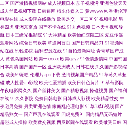
91艹人 ts人妖av 传媒二区传媒 国产乱轮精品 美女足交网站 日本蜜桃91视频
二区
国产激情视频网站
成人视频日本
茄子视频污
亚洲色欲天天
成人丝瓜视频下载
日韩逼网
精东传媒入口
黄wwww色
香港伦理
午夜寂寞视频 91porn社区 肏屄传媒 国产精品成人无 久久私色房免费 欧美在
电影在线
成人影院在线播放
欧美足交一区二区
91视频电影
另
类四虎
亚洲东京热
国产不卡在线
91九色视频
日本天堂视频导
线撸视频 三级片操逼的 91黑丝高潮 www操碰 国产精品尤物91 久草欧美在
航
日本三级光棍影院
91大神精品
欧美怡红院院二区
爱豆传媒
观看网站
综合日韩欧美
草逼网首页
国产日韩精品91
91视频网
线 欧美国产日韩一二 91人妻在线视频 成人网站黑丝 黄色免费高清网站 欧美
站在线
69性影院
福利资源在线
91自拍最新网址
青青草国产成
成人官网 91操操 超碰91伊人 国产福利导航在线 九一一二国产 人人草天天干
人
黄色岛国网站
欧美一xxxxx
欧美gayv
91色情激情网
中国韩国
日本高清
国产国产一区
亚洲欧洲成人
日韩在线
久久国产影视综
五月五成人网站 51国产探花 av免费网站 成人社区AV 狼友福利亚洲色情 日本
合
欧美69潮喷
伦理片app下载
激情视频国产精品
91草莓久草超
碰
成人性爱aa影院
欧美性爱插插
欧美日韩色黄片
91草莓影院
αv网站 婷婷色网站 91视频综合大全 超碰免费成人 韩国无码三级 欧美a√在线
午夜电影网久久
国产丝袜美女
国产精彩视频
操碰视屏
国产福利
在线
91久久影院
免费日韩电影
日韩成人影视
欧美精品性交
午
色色主站 伊人成人影片 91茄子看片 国产另类老女人 蜜芽精品777 日韩视频
夜宅男免费
另类亚洲色情
家庭乱伦理电影
91草B草B视频
国产
精品熟女一
国产巨乳在线观看
四虎免费91
国内精品无码短片
XXXX 影音资源AV网站 白丝美女后入爆操 韩国黄色电影在线 欧美久久综合伊
超碰成人操操
欧美猛交视频
西瓜影院在线观看
欧美做受日韩
国