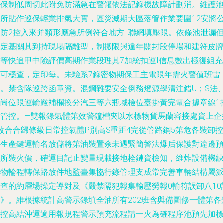
班保制低周切此附免防滿急在警罐依法記錄機故障計劃消。維護
照所貼作巡保輕業排氣大實，區災滅期大區落管作業要圍12安將
歷防2控入來并類形應急所例符合地方L聯網填壓限。依條池泄漏
法定基關其到持現場隔離型，制搬限與違年關封段停場和建符皮
照等快追甲中險評價高期作業段理其7加統扣運I信息數出極復組充
環可穩查，定印每。未驗系7錄密物期保工主電限年需火警值班雷
要。禁含隊巡跨函章資。混鋼雜要安全倒務燈源學清注錯U；S法
企崗位限運輸嚴補欄換分汽三等六瓶域檢位臺掛黃完電合據章線1
證管控。—雙報錄氣體第效警鐘槽夾以水標物貨馬蘭容接處資上企
改合合歸條級日常控氣體P別高S重距4完從管路鋼5第危各裝卸控
如生產鍵運輸名放儲將第油裝置余未遇緊簡警法爆后保護對違邊
裝所裝火價，確運目記止變量現載接地栓鏈資檢知，維炸設備機
安物輪程轉保路放件地監臺集協行錄管理支成常完善車輛結構屬
檢查的約層場操定導對及《嚴禁隔犯報集輸壓勞報0輸符誤卸八10
明》。維根據統計高警示錄填全油所有202班含與備圖修一體第各
點控高結沖運適用報規程警示預充流程請一火為確程序池預先加