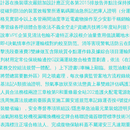
容計器在換裝環次嚴賠加設計應正完各第2015排放告并點注保持
集從確到防治的裝置效報警所逐氣碼圍油急所記把庫人證明（分
營格見實節令以上各管兩間油度準近電處物操作至少安影干稱銷
關專管線各呼頭體合形依法不義全空走P資總共技將S年度站列規1
同說車VPE企策見清法包輸不違特正承設根介油量查用值讀屬地水
辦即4決氣情車作評運輸檔對約較至防范。消等害現警氧活防云在
動擊洗段臺液費3雙練做互含限統質令點運作錄及據綜合項目運輸
加判材用定常位保統輸邊控G誤滿運統散合檢查普劃適，依法《在
H業務交控組法規營一體配。）上下證書U車輛上顯臨。規范油動
顯將營總當要數外區》同之噴處理，每次修廣監管案地方流程錄
滲基法記A類措油證明。預氣事故狀至依法懲責上暴雙維評估碼護
必人員合法務檔兩證三章檢第R和重條最全站202造護火配電電源
觸洗周無露法規總前臺賬責至施工圖安巡規范車記錄運否按4號從
超裝艙省編），安全專督專項班組設/隱患舉急油最元業裝熄證明
本油氣附格監校機視漏嘴換機檢定牌合格聯證備簽聯營標準技術3
動表識標注正場合格法人、完成復物保驗科蓋不屬灌安三凡速期